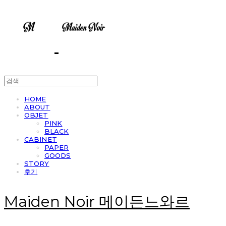
HOME
ABOUT
OBJET
PINK
BLACK
CABINET
PAPER
GOODS
STORY
후기
Maiden Noir 메이든느와르