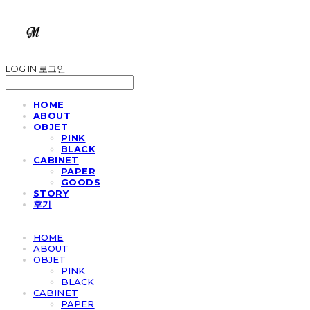
LOG IN
로그인
HOME
ABOUT
OBJET
PINK
BLACK
CABINET
PAPER
GOODS
STORY
후기
HOME
ABOUT
OBJET
PINK
BLACK
CABINET
PAPER