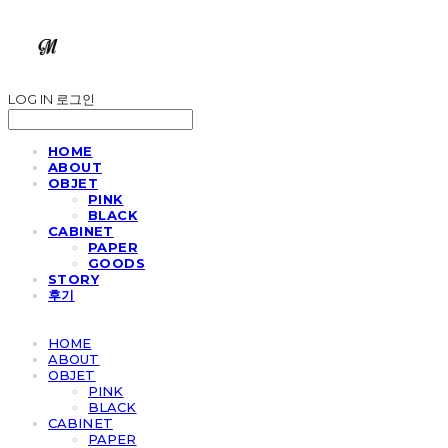
LOG IN
로그인
HOME
ABOUT
OBJET
PINK
BLACK
CABINET
PAPER
GOODS
STORY
후기
HOME
ABOUT
OBJET
PINK
BLACK
CABINET
PAPER