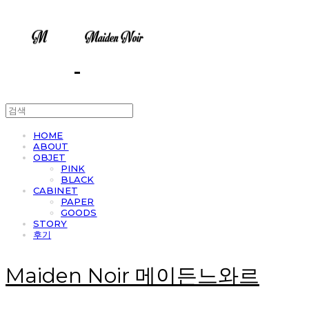
HOME
ABOUT
OBJET
PINK
BLACK
CABINET
PAPER
GOODS
STORY
후기
Maiden Noir 메이든느와르