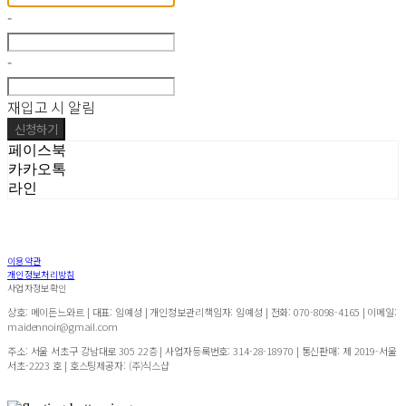
-
-
재입고 시 알림
신청하기
페이스북
카카오톡
라인
이용약관
개인정보처리방침
사업자정보확인
상호: 메이든느와르 | 대표: 임예성 | 개인정보관리책임자: 임예성 | 전화: 070-8098-4165 | 이메일:
maidennoir@gmail.com
주소: 서울 서초구 강남대로 305 22층 | 사업자등록번호:
314-28-18970
| 통신판매:
제 2019-서울
서초-2223 호
| 호스팅제공자: (주)식스샵