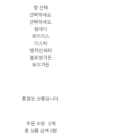
향 선택
선택하세요.
선택하세요.
웜레이
퍼키미스
미스틱
탠저린워터
블로썸가든
듀이가든
품절된 상품입니다.
주문 수량
0개
총 상품 금액
0원