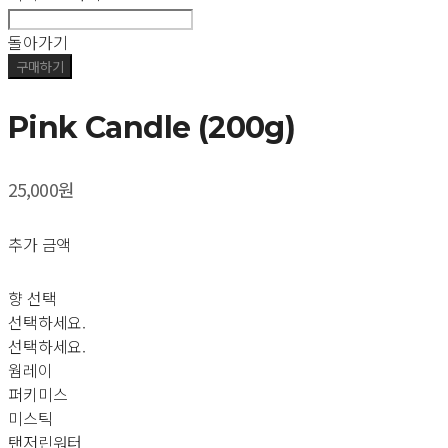
돌아가기
구매하기
Pink Candle (200g)
25,000원
추가 금액
향 선택
선택하세요.
선택하세요.
웜레이
퍼키미스
미스틱
탠저린워터