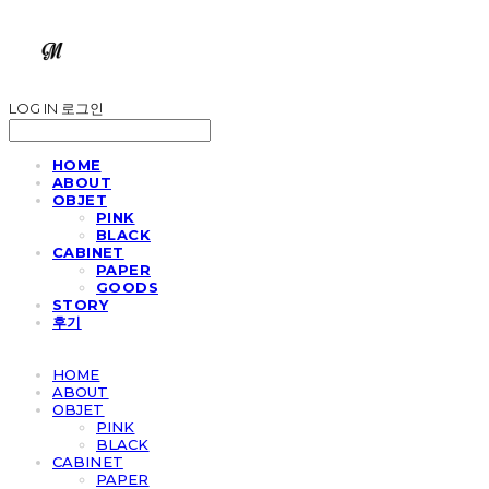
LOG IN
로그인
HOME
ABOUT
OBJET
PINK
BLACK
CABINET
PAPER
GOODS
STORY
후기
HOME
ABOUT
OBJET
PINK
BLACK
CABINET
PAPER