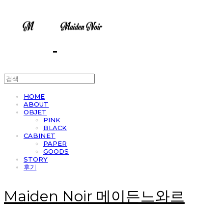
HOME
ABOUT
OBJET
PINK
BLACK
CABINET
PAPER
GOODS
STORY
후기
Maiden Noir 메이든느와르