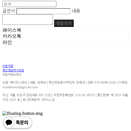
글쓴이
내용
댓글 쓰기
페이스북
카카오톡
라인
이용약관
개인정보처리방침
사업자정보확인
상호: 메이든느와르 | 대표: 임예성 | 개인정보관리책임자: 임예성 | 전화: 070-8098-4165 | 이메일:
maidennoir@gmail.com
주소: 서울 서초구 강남대로 305 22층 | 사업자등록번호:
314-28-18970
| 통신판매:
제 2019-서울
서초-2223 호
| 호스팅제공자: (주)식스샵